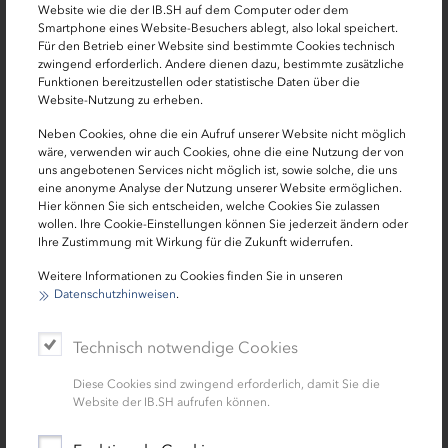
Die Finanzierung des Projekts, das insgesamt 1,6
Website wie die der IB.SH auf dem Computer oder dem
Milliarden Euro kostet, basiert zu einem Teil auf einer
Smartphone eines Website-Besuchers ablegt, also lokal speichert.
Für den Betrieb einer Website sind bestimmte Cookies technisch
langfristig angelegten Projektanleihe. „Es handelt sich
zwingend erforderlich. Andere dienen dazu, bestimmte zusätzliche
dabei um eine Finanzierungsinitiative der EU zusammen
Funktionen bereitzustellen oder statistische Daten über die
mit der Europäischen Investitionsbank“, erklärt Patrick
Website-Nutzung zu erheben.
Woletz, Leiter des IB.SH Infrastruktur­-
Neben Cookies, ohne die ein Aufruf unserer Website nicht möglich
Kompetenzzentrums. „Die Idee dahinter ist, für
wäre, verwenden wir auch Cookies, ohne die eine Nutzung der von
Infrastrukturprojekte mehr Kapital von institutionellen
uns angebotenen Services nicht möglich ist, sowie solche, die uns
eine anonyme Analyse der Nutzung unserer Website ermöglichen.
Anlegern wie Pensionsfonds, Versicherern und
Hier können Sie sich entscheiden, welche Cookies Sie zulassen
dergleichen einzuholen. Die Ratings solcher Anleihen
wollen. Ihre Cookie-Einstellungen können Sie jederzeit ändern oder
sind gut und somit für Investoren attraktiv.“
Ihre Zustimmung mit Wirkung für die Zukunft widerrufen.
Weitere Informationen zu Cookies finden Sie in unseren
(Stand 2019)
Datenschutzhinweisen
.
Technisch notwendige Cookies
Informationen zu unseren Produkten
Diese Cookies sind zwingend erforderlich, damit Sie die
Website der IB.SH aufrufen können.