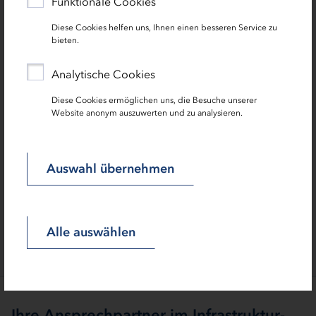
Funktionale Cookies
Diese Cookies helfen uns, Ihnen einen besseren Service zu
Beratung
bieten.
Kostenfreie Initialberatung öffentliche Infrastruktur
Analytische Cookies
zielorientierte Projektinitialisierung
Diese Cookies ermöglichen uns, die Besuche unserer
Website anonym auszuwerten und zu analysieren.
kompetente Beratung von erfahrenen
Spezialisten
Auswahl übernehmen
Alle auswählen
Ihre Ansprechpartner im Infrastruktur-