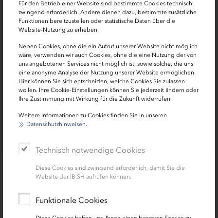
Für den Betrieb einer Website sind bestimmte Cookies technisch
zwingend erforderlich. Andere dienen dazu, bestimmte zusätzliche
Funktionen bereitzustellen oder statistische Daten über die
Website-Nutzung zu erheben.
Neben Cookies, ohne die ein Aufruf unserer Website nicht möglich
wäre, verwenden wir auch Cookies, ohne die eine Nutzung der von
„Die SeeLoge ist ein einzigartiger Ort, der
uns angebotenen Services nicht möglich ist, sowie solche, die uns
zeigt, welchen Mehrwert Inklusion für
eine anonyme Analyse der Nutzung unserer Website ermöglichen.
Hier können Sie sich entscheiden, welche Cookies Sie zulassen
Menschen schaffen kann.“
wollen. Ihre Cookie-Einstellungen können Sie jederzeit ändern oder
Ihre Zustimmung mit Wirkung für die Zukunft widerrufen.
Reinhard Ehmke Sohns (Geschäftsführer Die Ostholsteiner gGmbH)
Weitere Informationen zu Cookies finden Sie in unseren
Datenschutzhinweisen
.
Technisch notwendige Cookies
Vorheriges
Nächstes
Diese Cookies sind zwingend erforderlich, damit Sie die
1 von 3
Website der IB.SH aufrufen können.
Funktionale Cookies
Diese Cookies helfen uns, Ihnen einen besseren Service zu