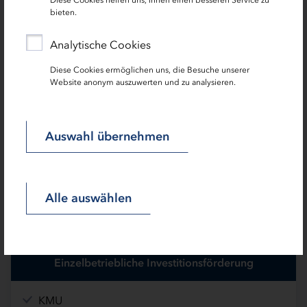
bieten.
Analytische Cookies
Zoom
Zoom
Zoom
Diese Cookies ermöglichen uns, die Besuche unserer
Website anonym auszuwerten und zu analysieren.
Auswahl übernehmen
Informationen zu unseren Produkten
Alle auswählen
Zuschuss
Landesprogramm Wirtschaft 2021-2027 -
Einzelbetriebliche Investitionsförderung
KMU