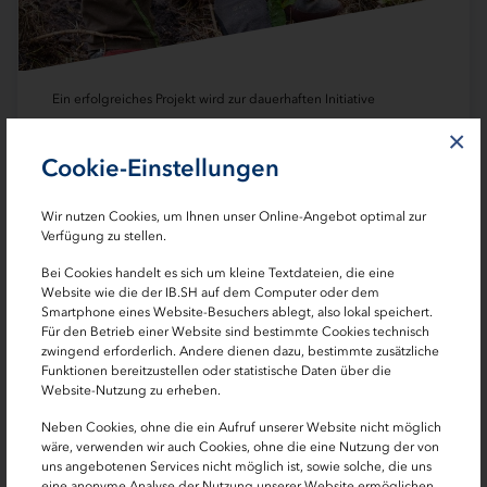
Ein erfolgreiches Projekt wird zur dauerhaften Initiative
Baum für Baum für SH
×
Cookie-Einstellungen
Unsere neue Website ist online und mit ihr
wächst aus einem erfolgreichen Projekt eine
Wir nutzen Cookies, um Ihnen unser Online-Angebot optimal zur
dauerhafte Initiative für Schleswig-Holsteins
Verfügung zu stellen.
Wald.
Bei Cookies handelt es sich um kleine Textdateien, die eine
Website wie die der IB.SH auf dem Computer oder dem
Smartphone eines Website-Besuchers ablegt, also lokal speichert.
Für den Betrieb einer Website sind bestimmte Cookies technisch
zwingend erforderlich. Andere dienen dazu, bestimmte zusätzliche
Funktionen bereitzustellen oder statistische Daten über die
Website-Nutzung zu erheben.
Neben Cookies, ohne die ein Aufruf unserer Website nicht möglich
wäre, verwenden wir auch Cookies, ohne die eine Nutzung der von
uns angebotenen Services nicht möglich ist, sowie solche, die uns
eine anonyme Analyse der Nutzung unserer Website ermöglichen.