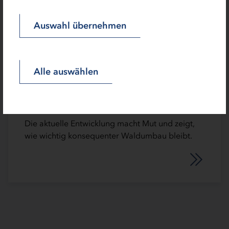
Auswahl übernehmen
Alle auswählen
Waldzustandsbericht 2025
Gute Neuigkeiten zu Schleswig-Holsteins
Wäldern
Die aktuelle Entwicklung macht Mut und zeigt,
wie wichtig konsequenter Waldumbau bleibt.