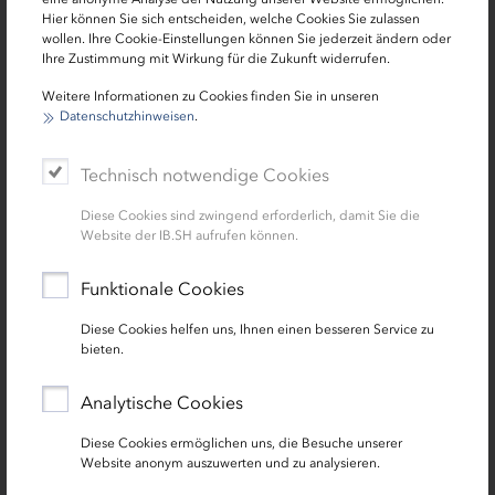
Hier können Sie sich entscheiden, welche Cookies Sie zulassen
wollen. Ihre Cookie-Einstellungen können Sie jederzeit ändern oder
Ihre Zustimmung mit Wirkung für die Zukunft widerrufen.
Weitere Informationen zu Cookies finden Sie in unseren
Datenschutzhinweisen
.
Peter Heinrich Brix im Interview
Warum Kinder den Wald erleben müssen
Technisch notwendige Cookies
Schauspieler Peter Heinrich Brix über die
Diese Cookies sind zwingend erforderlich, damit Sie die
besondere Rolle, die Wald für ihn spiel und
Website der IB.SH aufrufen können.
warum er sich für "Baum für Baum für SH"
engagiert.
Funktionale Cookies
Diese Cookies helfen uns, Ihnen einen besseren Service zu
bieten.
Analytische Cookies
Diese Cookies ermöglichen uns, die Besuche unserer
Website anonym auszuwerten und zu analysieren.